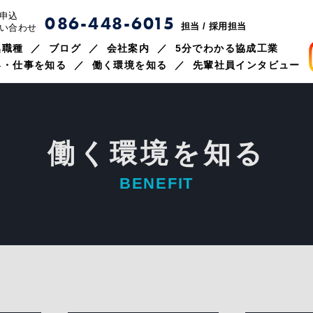
申込
086-448-6015
担当 / 採用担当
い合わせ
集職種
ブログ
会社案内
5分でわかる協成工業
界・仕事を知る
働く環境を知る
先輩社員インタビュー
働く環境を知る
BENEFIT