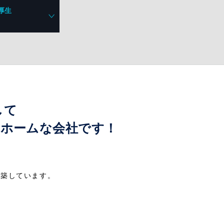
厚生
して
ホームな会社です！
。
構築しています。