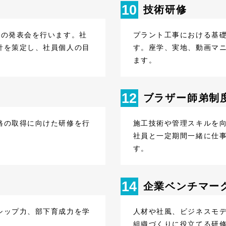
10
技術研修
針の発表会を行います。社
プラント工事における基
針を策定し、社員個人の目
す。座学、実地、動画マ
ます。
12
ブラザー師弟制
格の取得に向けた研修を行
施工技術や管理スキルを
社員と一定期間一緒に仕
す。
14
企業ベンチマー
シップ力、部下育成力を学
人材や社風、ビジネスモ
組織づくりに役立てる研