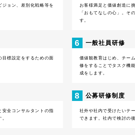
ビジョン、差別化戦略等を
お客様満足と価値創造に
「おもてなしの心」。そ
す。
6
一般社員研修
の目標設定をするための面
価値観教育はじめ、チー
修をすることでタスク機
成をします。
8
公募研修制度
と安全コンサルタントの指
社外や社内で受けたいテ
す。
できます。社内で検討の