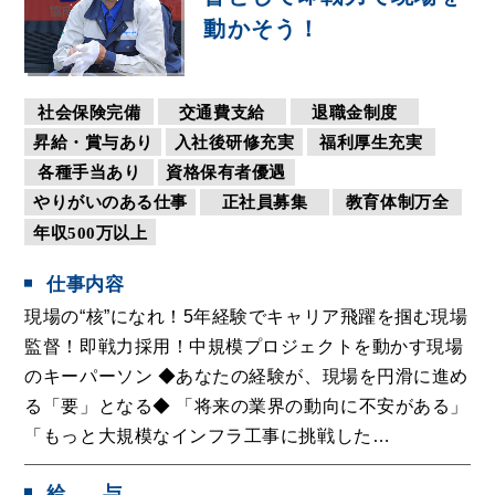
動かそう！
社会保険完備
交通費支給
退職金制度
昇給・賞与あり
入社後研修充実
福利厚生充実
各種手当あり
資格保有者優遇
やりがいのある仕事
正社員募集
教育体制万全
年収500万以上
仕事内容
現場の“核”になれ！5年経験でキャリア飛躍を掴む現場
監督！即戦力採用！中規模プロジェクトを動かす現場
のキーパーソン ◆あなたの経験が、現場を円滑に進め
る「要」となる◆ 「将来の業界の動向に不安がある」
「もっと大規模なインフラ工事に挑戦した…
給
与