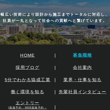
幅広い技術により設計から施工までトータルに対応し、
社員が一丸となって社会への貢献へと繋げています。
HOME
募集職種
採用ブログ
会社案内
5分でわかる協成工業
業界・仕事を知る
働く環境を知る
先輩社員インタビュー
エントリー
(面接予約・WEB面接予約・