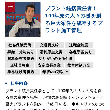
NEW
プラント統括責任者！
100年先の人々の礎を創
る巨大案件を統率するプ
ラント施工管理
社会保険完備
交通費支給
退職金制度
昇給・賞与あり
福利厚生充実
各種手当あり
資格保有者優遇
やりがいのある仕事
正社員募集
安定成長企業
教育体制万全
業界経験者優遇！
年収600万以上
仕事内容
プラント統括責任者として、100年先の人々の礎を創
る巨大案件を統率！ 現場の最高峰！インフラを支える
巨大プラントを動かす「総司令塔」 ◆キャリアの集大